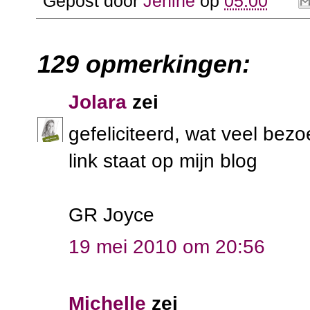
Gepost door
Jenine
op
05:00
129 opmerkingen:
Jolara
zei
gefeliciteerd, wat veel bez
link staat op mijn blog
GR Joyce
19 mei 2010 om 20:56
Michelle
zei