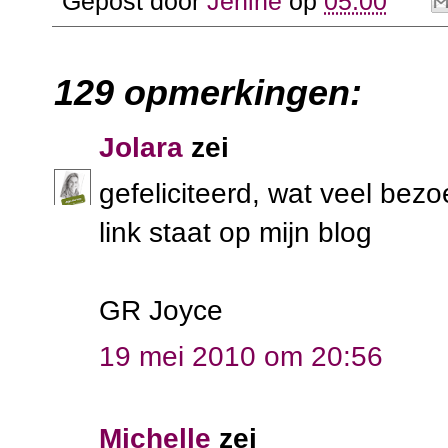
Gepost door
Jenine
op
05:00
129 opmerkingen:
Jolara
zei
gefeliciteerd, wat veel bez
link staat op mijn blog
GR Joyce
19 mei 2010 om 20:56
Michelle
zei