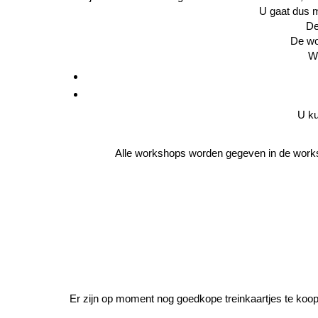
U gaat dus m
De
De wo
Wi
U k
Alle workshops worden gegeven in de works
Er zijn op moment nog goedkope treinkaartjes te koop 