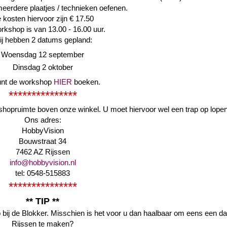
eerdere plaatjes / technieken oefenen.
 kosten hiervoor zijn € 17.50
rkshop is van 13.00 - 16.00 uur.
j hebben 2 datums gepland:
Woensdag 12 september
Dinsdag 2 oktober
unt de workshop
HIER
boeken.
***************
hopruimte boven onze winkel. U moet hiervoor wel een trap op lopen
Ons adres:
HobbyVision
Bouwstraat 34
7462 AZ Rijssen
info@hobbyvision.nl
tel: 0548-515883
***************
** TIP **
bij de Blokker. Misschien is het voor u dan haalbaar om eens een dag
Rijssen te maken?