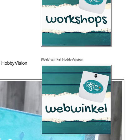
(Web)winkel HobbyVision
j HobbyVision