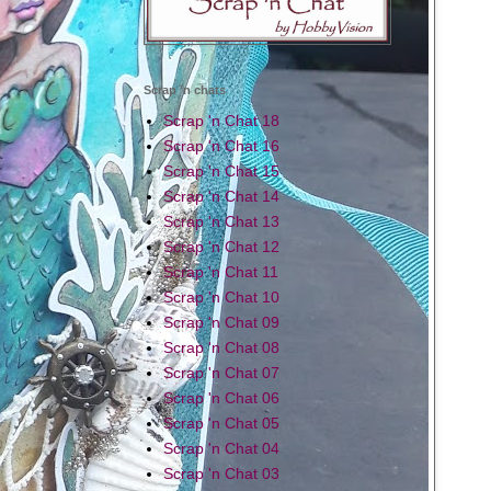
Scrap 'n chats
Scrap 'n Chat 18
Scrap 'n Chat 16
Scrap 'n Chat 15
Scrap 'n Chat 14
Scrap 'n Chat 13
Scrap 'n Chat 12
Scrap 'n Chat 11
Scrap 'n Chat 10
Scrap 'n Chat 09
Scrap 'n Chat 08
Scrap 'n Chat 07
Scrap 'n Chat 06
Scrap 'n Chat 05
Scrap 'n Chat 04
Scrap 'n Chat 03