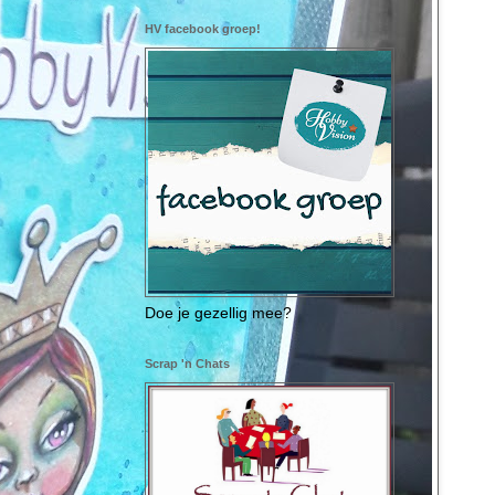
HV facebook groep!
Doe je gezellig mee?
Scrap 'n Chats