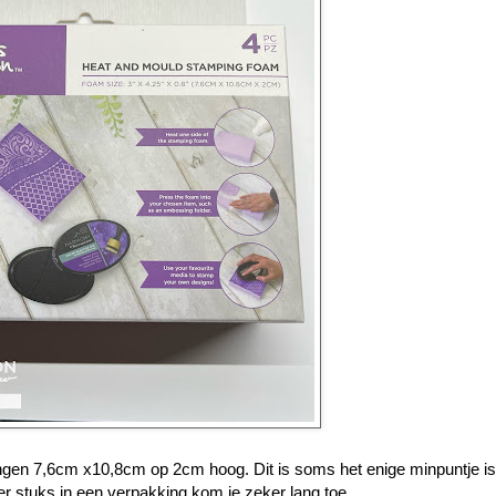
tingen 7,6cm x10,8cm op 2cm hoog. Dit is soms het enige minpuntje is 
ier stuks in een verpakking kom je zeker lang toe.